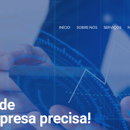
INÍCIO
SOBRE NÓS
SERVIÇOS
N
ade
presa precisa!