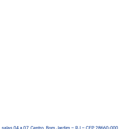
, salas 04 a 07, Centro, Bom Jardim – RJ – CEP 28660-000