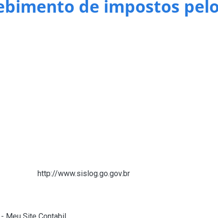
ebimento de impostos pelo
ira responsável pela operacionalização do serviço será realizado
Economia, publicou no Diário Oficial do Estado (DOE) desta segu
ponsável pela arrecadação de receitas estaduais via Pix.
 de Arrecadação de Receitas Estaduais (DARE) e da Guia Nacio
ão de QR Code e integração aos sistemas da Secretaria da Econ
anceiro.
 às 9 horas, em sessão pública. O valor estimado da contratação
lgamento ocorrerá pelo critério de menor preço por item.A medid
 no pagamento de tributos estaduais.
 eletrônico
http://www.sislog.go.gov.br
, onde está disponível a í
 cadastrado no sistema oficial de cadastro de fornecedores do
.economia@goias.
- Meu Site Contabil
)