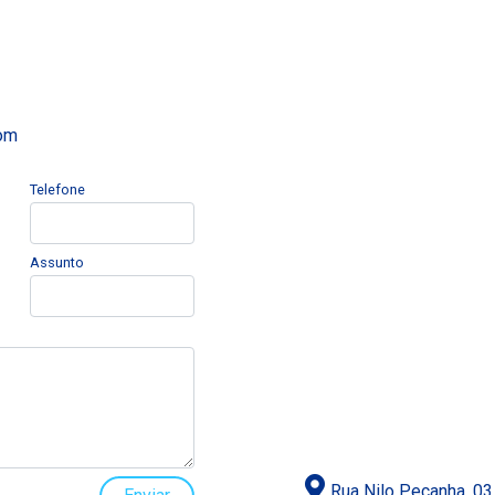
com
Telefone
Assunto
Rua Nilo Peçanha, 03