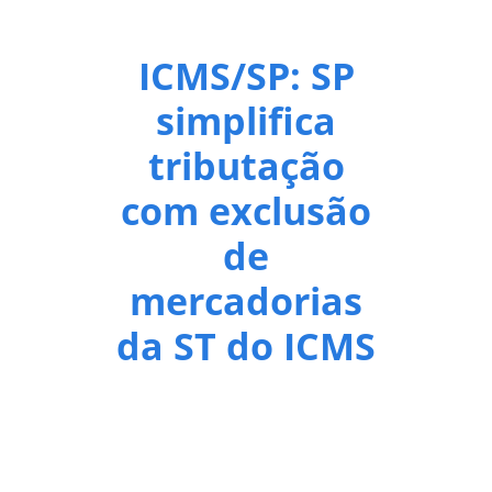
ICMS/SP: SP
simplifica
tributação
com exclusão
de
mercadorias
da ST do ICMS
Alinhada às diretrizes do Governo do Estado de
São Paulo, a Secretaria da Fazenda e Planejamento
(Sefaz-SP) avança de forma decisiva na