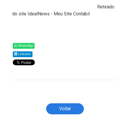
Fonte:
Ministério do Trabalho e Emprego (
Retirado
do site IdealNews - Meu Site Contabil
)
Compartilhar
WhatsApp
Linkedin
Todos os direitos reservados ao(s) autor(es)
do artigo.
Voltar