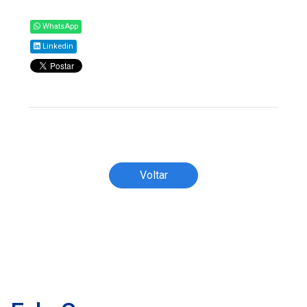
WhatsApp
Linkedin
Todos os direitos reservados ao(s) autor(es)
do artigo.
Voltar