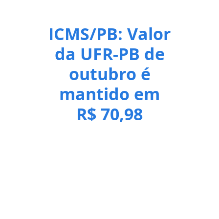
ICMS/PB: Valor
da UFR-PB de
outubro é
mantido em
R$ 70,98
O valor da Unidade Fiscal de Referência do Estado
da Paraíba (UFR-PB), para o mês de outubro, foi
mantido em R$ 70,98. A portaria com a UFR-PB
mantida foi publicada no Diário Oficial Eletrônico da
Secretaria de Estado da Fazenda (DOe-Sefaz). A
UFR-PB, que serve de base para calcular todas as
multas no âmbito na gestão Estadual, inclusive das