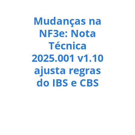
Mudanças na
NF3e: Nota
Técnica
2025.001 v1.10
ajusta regras
do IBS e CBS
A Secretaria da Fazenda publicou, em
1º de
outubro de 2025
, a versão
1.10
da Nota Técnica
2025.001 – Reforma Tributária do Consumo (RTC),
que trata das adaptações da
Nota Fiscal de
Energia Elétrica Eletrônica (NF3e)
para