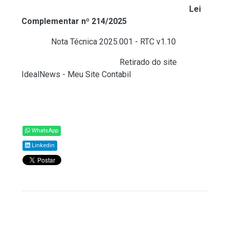
novas regras de tributação estabelecidas pela
Lei
Complementar nº 214/2025
.
Acesse
Nota Técnica 2025.001 - RTC v1.10
.
Fonte:
Redação Legisweb (
Retirado do site
IdealNews - Meu Site Contabil
)
Compartilhar
WhatsApp
Linkedin
Todos os direitos reservados ao(s) autor(es)
do artigo.