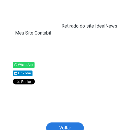
legislação estadual com a da Cide-Combustíveis, o
que promove maior coerência no sistema tributário
nacional — explicou Braga.
Fonte:
Agência Senado (
Retirado do site IdealNews
- Meu Site Contabil
)
Compartilhar
WhatsApp
Linkedin
Todos os direitos reservados ao(s) autor(es)
do artigo.
Voltar