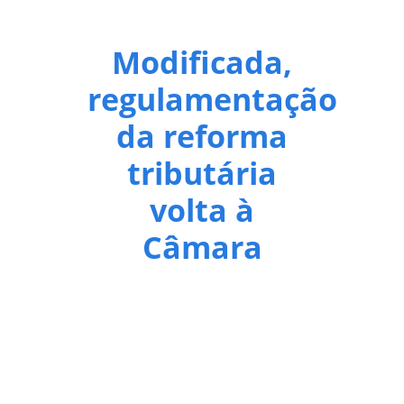
Modificada,
regulamentação
da reforma
tributária
volta à
Câmara
O Plenário do Senado aprovou, nesta terça-feira
(30), o texto alternativo ao projeto de lei
complementar (PLP 108/2024) que regulamenta a
segunda parte da reforma tributária sobre consumo
e outros pontos da Emenda Constitucional 132. O