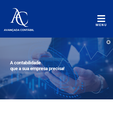
MENU
e
resa precisa!