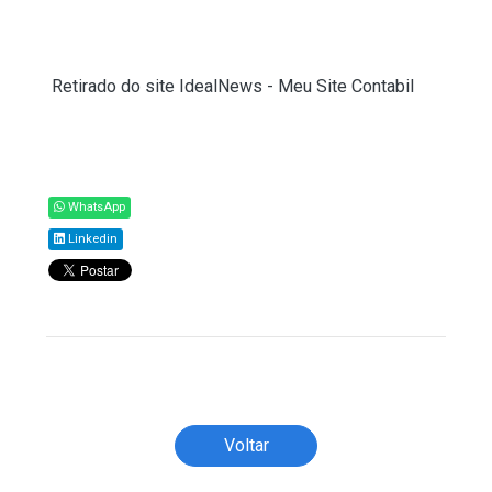
do agronegócio brasileiro.
Fonte:
Ministério da Agricultura e Pecuária
(
Retirado do site IdealNews - Meu Site Contabil
)
Compartilhar
WhatsApp
Linkedin
Todos os direitos reservados ao(s) autor(es)
do artigo.
Voltar